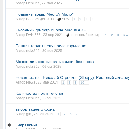
Автор DenGris ,
22 мая 2025
Подмены воды. Много? Мало?
Автор Bob ,
29 дек 2017
SPS
1
2
3
8 →
Рулонный фильтр Bubble Magus ARF
Автор DAN 555 ,
23 апр 2021
флисовый фильтр
1
2
3
6 →
Пенник теряет пену после кормления!
Автор noks315 ,
30 ноя 2025
Можно ли использовать камни, без песка
Автор noks315 ,
06 окт 2025
Новая статья. Николай Строчков (Sleepy): Рифовый аквари
Автор News ,
28 мар 2014
1
2
3
16 →
Количество помп течения
Автор DenGris ,
03 сен 2025
выбор заднего фона
Автор gin ,
26 сен 2019
1
2
3
4
Гидравлика