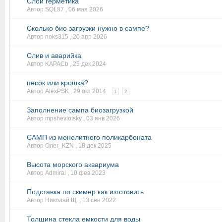
Слой герметика
Автор SQL87 ,
06 мая 2026
Сколько био загрузки нужно в сампе?
Автор noks315 ,
20 апр 2026
Слив и аварийка
Автор KAPACb ,
25 дек 2024
песок или крошка?
Автор AlexPSK ,
29 окт 2014
1
2
Заполнение сампа биозагрузкой
Автор mpshevlotsky ,
03 янв 2026
САМП из монолитного поликарбоната
Автор Олег_KZN ,
18 дек 2025
Высота морского аквариума
Автор Admiral ,
10 фев 2023
Подставка по скимер как изготовить
Автор Николай Щ. ,
13 сен 2022
Толщина стекла емкости для воды