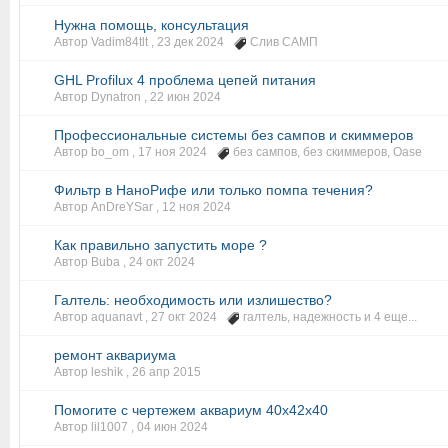
Нужна помощь, консультация
Автор Vadim84tlt ,
23 дек 2024
Слив САМП
GHL Profilux 4 проблема цепей питания
Автор Dynatron ,
22 июн 2024
Профессиональные системы без сампов и скиммеров
Автор bo_om ,
17 ноя 2024
без сампов
,
без скиммеров
,
Oase
Фильтр в НаноРифе или только помпа течения?
Автор AnDreYSar ,
12 ноя 2024
Как правильно запустить море ?
Автор Buba ,
24 окт 2024
Галтель: необходимость или излишество?
Автор aquanavt ,
27 окт 2024
галтель
,
надежность
и 4 еще...
ремонт аквариума
Автор leshik ,
26 апр 2015
Помогите с чертежем аквариум 40х42х40
Автор lil1007 ,
04 июн 2024