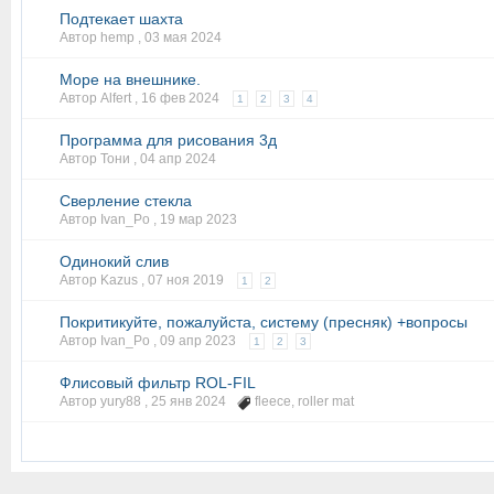
Подтекает шахта
Автор hemp ,
03 мая 2024
Море на внешнике.
Автор Alfert ,
16 фев 2024
1
2
3
4
Программа для рисования 3д
Автор Тони ,
04 апр 2024
Сверление стекла
Автор Ivan_Po ,
19 мар 2023
Одинокий слив
Автор Kazus ,
07 ноя 2019
1
2
Покритикуйте, пожалуйста, систему (пресняк) +вопросы
Автор Ivan_Po ,
09 апр 2023
1
2
3
Флисовый фильтр ROL-FIL
Автор yury88 ,
25 янв 2024
fleece
,
roller mat