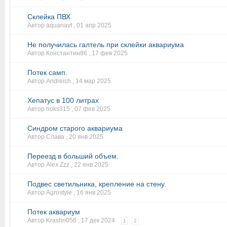
Склейка ПВХ
Автор aquanavt ,
01 апр 2025
Не получилась галтель при склейки аквариума
Автор Константин86 ,
17 фев 2025
Потек самп.
Автор Andreich ,
14 мар 2025
Хепатус в 100 литрах
Автор noks315 ,
07 фев 2025
Синдром старого аквариума
Автор Слава ,
20 янв 2025
Переезд в больший объем.
Автор Alex.Zzz ,
22 янв 2025
Подвес светильника, крепление на стену.
Автор Agrostyle ,
16 янв 2025
Потек аквариум
Автор Krashn056 ,
17 дек 2024
1
2