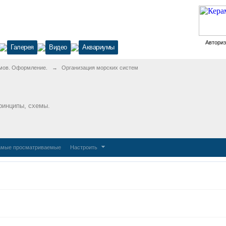
Автори
Галерея
Видео
Аквариумы
мов. Оформление.
→
Организация морских систем
ринципы, схемы.
мые просматриваемые
Настроить