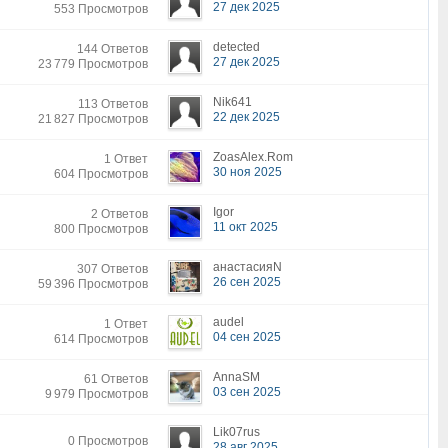
27 дек 2025
553 Просмотров
detected
144 Ответов
27 дек 2025
23 779 Просмотров
Nik641
113 Ответов
22 дек 2025
21 827 Просмотров
ZoasAlex.Rom
1 Ответ
30 ноя 2025
604 Просмотров
Igor
2 Ответов
11 окт 2025
800 Просмотров
анастасияN
307 Ответов
26 сен 2025
59 396 Просмотров
audel
1 Ответ
04 сен 2025
614 Просмотров
AnnaSM
61 Ответов
03 сен 2025
9 979 Просмотров
Lik07rus
0 Просмотров
28 авг 2025