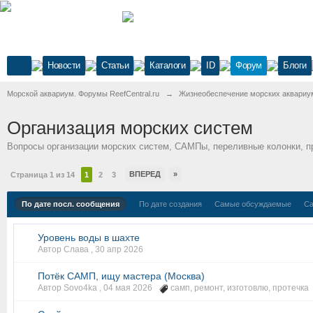
Новости
Статьи
Каталоги
ID
Форум
Блоги
Морской аквариум. Форумы ReefCentral.ru
→
Жизнеобеспечение морских аквариу
Организация морских систем
Вопросы организации морских систем, САМПы, переливные колонки, п
ВПЕРЕД
»
Страница 1 из 14
1
2
3
По дате посл. сообщения
По дате создания
Самые обсуждаемые
Са
Уровень воды в шахте
Автор Слава ,
30 апр 2026
Потёк САМП, ищу мастера (Москва)
Автор Sovo4ka ,
04 мая 2026
самп
,
ремонт
,
изготовлю
,
протечка