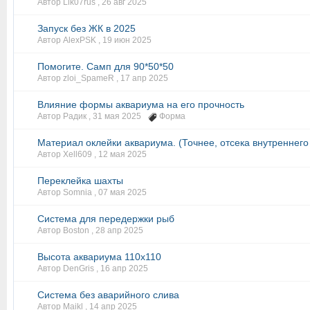
Автор Lik07rus ,
26 авг 2025
Запуск без ЖК в 2025
Автор AlexPSK ,
19 июн 2025
Помогите. Самп для 90*50*50
Автор zloi_SpameR ,
17 апр 2025
Влияние формы аквариума на его прочность
Автор Радик ,
31 мая 2025
Форма
Материал оклейки аквариума. (Точнее, отсека внутреннего
Автор Xell609 ,
12 мая 2025
Переклейка шахты
Автор Somnia ,
07 мая 2025
Система для передержки рыб
Автор Boston ,
28 апр 2025
Высота аквариума 110х110
Автор DenGris ,
16 апр 2025
Система без аварийного слива
Автор Maikl ,
14 апр 2025