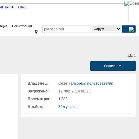
зация
Регистрация
1
Опции
Владелец:
Cezet (
альбомы пользователя
)
Загружено:
12 мар 2014 00:23
Просмотров:
1 283
Альбом:
30л у cezet