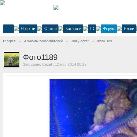
Новости
Статьи
Каталоги
ID
Форум
Блоги
Галерея
→
Альбомы пользователей
→
30л у cezet
→
Фото1189
Фото1189
Загружено Cezet , 12 мар 2014 00:23