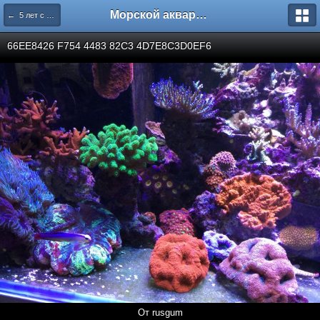
Морской аквариум. Форумы ReefCentral.ru
← 5 лет с ТМ
66EE8426 F754 4483 82C3 4D7E8C3D0EF6
От rusgum