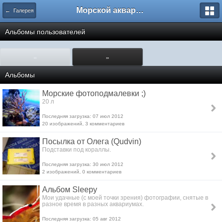
Морской аквариум. Форумы ReefCentral.ru
← Галерея
Альбомы пользователей
«
»
Альбомы
Морские фотоподмалевки ;)
20 л
Последняя загрузка: 07 июл 2012
20 изображений, 3 комментариев
Посылка от Олега (Qudvin)
Подставки под кораллы.
Последняя загрузка: 30 июл 2012
2 изображений, 0 комментариев
Альбом Sleepy
Мои удачные (с моей точки зрения) фотографии, снятые в
разное время в разных аквариумах.
Последняя загрузка: 05 авг 2012