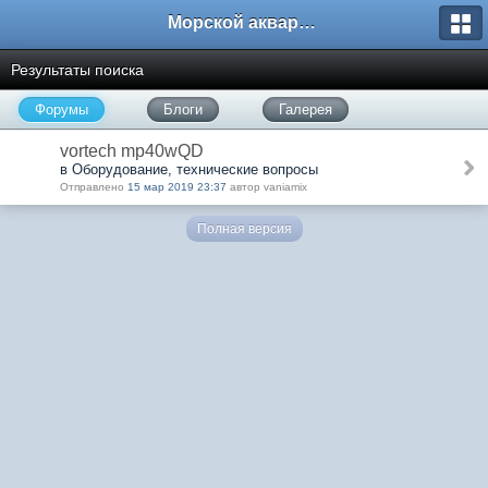
Морской аквариум. Форумы ReefCentral.ru
Результаты поиска
Форумы
Блоги
Галерея
vortech mp40wQD
в Оборудование, технические вопросы
Отправлено
15 мар 2019 23:37
автор vaniamix
Полная версия