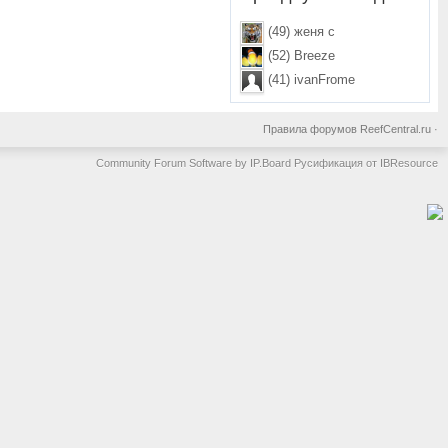
(49) женя с
(52) Breeze
(41) ivanFrome
Правила форумов ReefCentral.ru
·
Community Forum Software by IP.Board
Русификация от IBResource