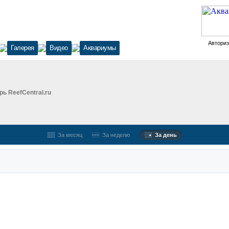
Автори
Галерея
Видео
Аквариумы
ь ReefCentral.ru
За месяц
За неделю
За день