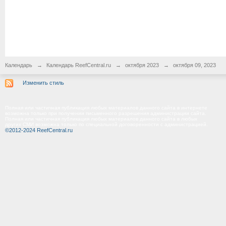
Календарь
→
Календарь ReefCentral.ru
→
октября 2023
→
октября 09, 2023
Изменить стиль
Полная или частичная публикация любых материалов данного сайта в интернете
возможна только при получении письменного разрешения администрации сайта.
Полная или частичная публикация любых материалов данного сайта в любых
других СМИ возможна только по специальной договоренности с администрацией.
©2012-2024 ReefCentral.ru