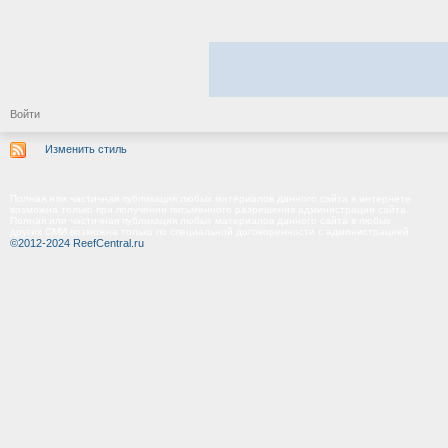
Войти
Изменить стиль
Полная или частичная публикация любых материалов данного сайта в интернете
возможна только при получении письменного разрешения администрации сайта.
Полная или частичная публикация любых материалов данного сайта в любых
других СМИ возможна только по специальной договоренности с администрацией.
©2012-2024 ReefCentral.ru