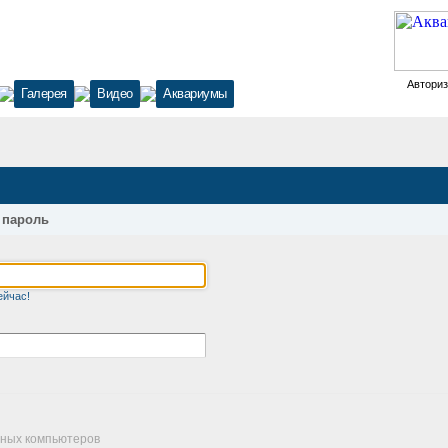
Автори
Галерея
Видео
Аквариумы
 пароль
ейчас!
чных компьютеров