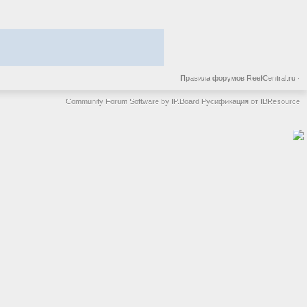
Правила форумов ReefCentral.ru
·
Community Forum Software by IP.Board
Русификация от IBResource