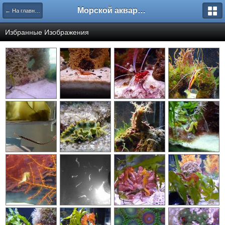
Морской аквариум. Форумы ReefCentral.ru
← На главную
Избранные Изображения