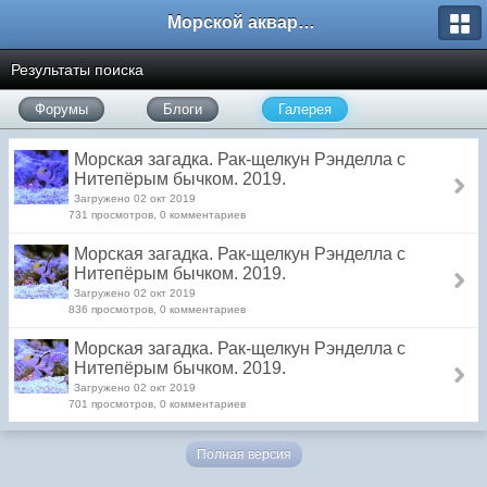
Морской аквариум. Форумы ReefCentral.ru
Результаты поиска
Форумы
Блоги
Галерея
Морская загадка. Рак-щелкун Рэнделла с
Нитепёрым бычком. 2019.
Загружено 02 окт 2019
731 просмотров, 0 комментариев
Морская загадка. Рак-щелкун Рэнделла с
Нитепёрым бычком. 2019.
Загружено 02 окт 2019
836 просмотров, 0 комментариев
Морская загадка. Рак-щелкун Рэнделла с
Нитепёрым бычком. 2019.
Загружено 02 окт 2019
701 просмотров, 0 комментариев
Полная версия