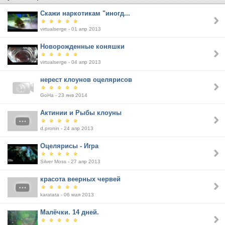
Скажи наркотикам "иногд...
virtualserge - 01 апр 2013
Новорожденные коняшки
virtualserge - 04 апр 2013
нерест клоунов оцелярисов
GoHa - 23 янв 2014
Актинии и Рыбы клоуны
d.pronin - 24 апр 2013
Оцелярисы - Игра
Silver Moss - 27 апр 2013
красота веерных червей
karatata - 06 мая 2013
Малёчки. 14 дней.