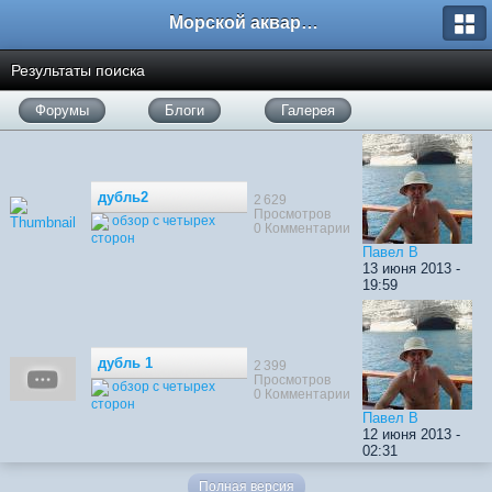
Морской аквариум. Форумы ReefCentral.ru
Результаты поиска
Форумы
Блоги
Галерея
дубль2
2 629
Просмотров
обзор с четырех
0 Комментарии
сторон
Павел В
13 июня 2013 -
19:59
дубль 1
2 399
Просмотров
обзор с четырех
0 Комментарии
сторон
Павел В
12 июня 2013 -
02:31
Полная версия