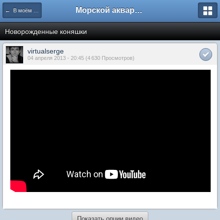
Морской аквариум. Форумы ReefCentral.ru
← В моём аквариуме
Новорожденные коняшки
virtualserge
04 апреля 2013 - 20:45 (4 630 Просмотров)
Показать опции видео