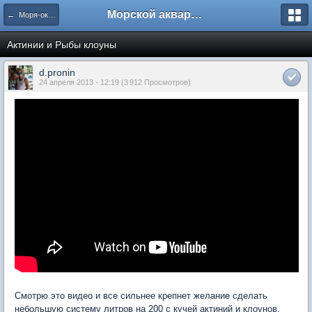
Морской аквариум. Форумы ReefCentral.ru
← Моря-океаны
Актинии и Рыбы клоуны
d.pronin
24 апреля 2013 - 12:19 (3 912 Просмотров)
Смотрю это видео и все сильнее крепнет желание сделать
небольшую систему литров на 200 с кучей актиний и клоунов.