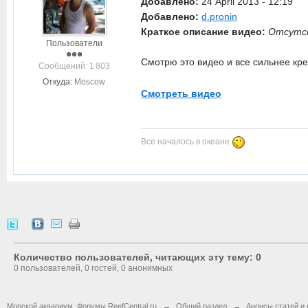
Добавлено:
24 April 2013 - 12:19
Добавлено:
d.pronin
Краткое описание видео:
Отсутс
Пользователи
Смотрю это видео и все сильнее кре
Cообщений: 1 803
Откуда:
Moscow
Смотреть видео
Все началось в океане
Количество пользователей, читающих эту тему: 0
0 пользователей, 0 гостей, 0 анонимных
Морской аквариум. Форумы ReefCentral.ru
→
Общий раздел
→
Анонсы статей и 