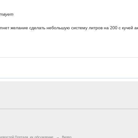
твует
пнет желание сделать небольшую систему литров на 200 с кучей а
новостей Портала, их обсуждение
→
Видео