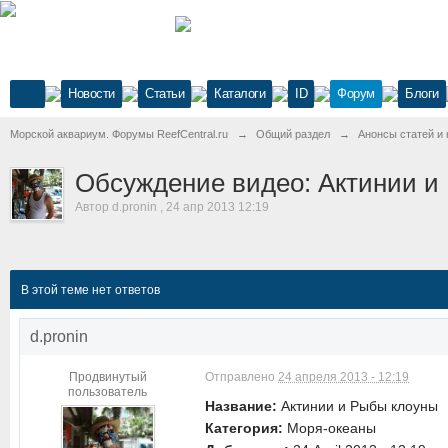
Новости
Статьи
Каталоги
ID
Форум
Блоги
Морской аквариум. Форумы ReefCentral.ru
→
Общий раздел
→
Анонсы статей и 
Обсуждение видео: Актинии и
Автор
d.pronin
,
24 апр 2013 12:19
В этой теме нет ответов
d.pronin
Продвинутый
Отправлено
24 апреля 2013 - 12:19
пользователь
Название:
Актинии и Рыбы клоуны
Категория:
Моря-океаны