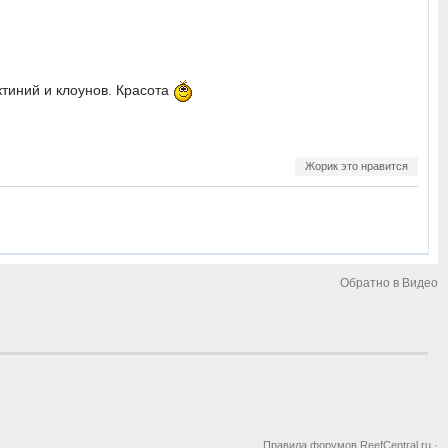
ктиний и клоунов. Красота
Жорик это нравится
Обратно в Видео
Правила форумов ReefCentral.ru
·