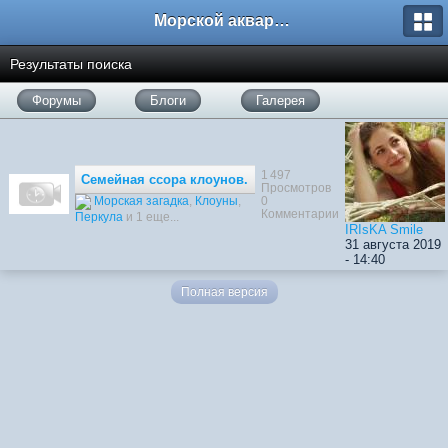
Морской аквариум. Форумы ReefCentral.ru
Результаты поиска
Форумы
Блоги
Галерея
1 497
Семейная ссора клоунов.
Просмотров
0
Морская загадка
,
Клоуны
,
Комментарии
Перкула
и 1 еще...
IRIsKA Smile
31 августа 2019
- 14:40
Полная версия