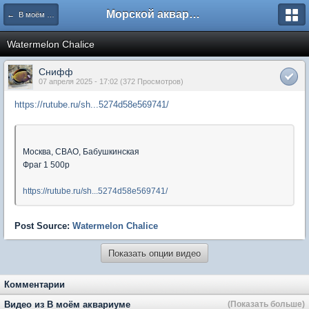
Морской аквариум. Форумы ReefCentral.ru
← В моём аквариуме
Watermelon Chalice
Снифф
07 апреля 2025 - 17:02 (372 Просмотров)
https://rutube.ru/sh...5274d58e569741/
Москва, СВАО, Бабушкинская
Фраг 1 500р
https://rutube.ru/sh...5274d58e569741/
Post Source:
Watermelon Chalice
Показать опции видео
Комментарии
Видео из В моём аквариуме
(Показать больше)