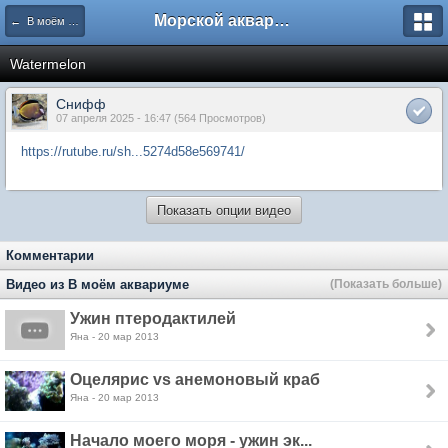
Морской аквариум. Форумы ReefCentral.ru
← В моём аквариуме
Watermelon
Снифф
07 апреля 2025 - 16:47 (564 Просмотров)
https://rutube.ru/sh...5274d58e569741/
Показать опции видео
Комментарии
Видео из В моём аквариуме
(Показать больше)
Ужин птеродактилей
Яна - 20 мар 2013
Оцелярис vs анемоновый краб
Яна - 20 мар 2013
Начало моего моря - ужин эк...