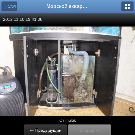
Морской аквариум. Форумы ReefCentral.ru
← 170Л
2012 11 10 19 41 08
От multik
← Предыдущий
Вперед →