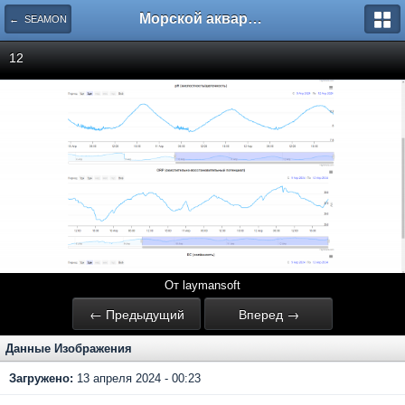
Морской аквариум. Форумы ReefCentral.ru
← SEAMON
12
От laymansoft
← Предыдущий
Вперед →
Данные Изображения
Загружено:
13 апреля 2024 - 00:23