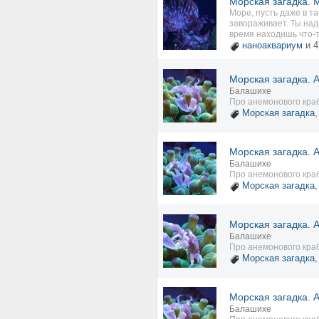
Морская загадка. М
Море, пусть даже в т
завораживает. Ты над
время находишь что-то
наноаквариум
и 4
Морская загадка. 
Балашихе
Про анемонового кра
Морская загадка
Морская загадка. 
Балашихе
Про анемонового кра
Морская загадка
Морская загадка. 
Балашихе
Про анемонового кра
Морская загадка
Морская загадка. 
Балашихе