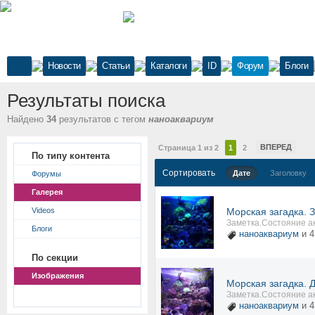
Новости
Статьи
Каталоги
ID
Форум
Блоги
Результаты поиска
Найдено
34
результатов с тегом
наноаквариум
ВПЕРЕД
Страница 1 из 2
1
2
По типу контента
Сортировать
Дате
Заголовку
Форумы
Галерея
Videos
Морская загадка. З
Заметка.Состояние ак
Блоги
наноаквариум
и 4
По секции
Изображения
Морская загадка. 
Заметка.Состояние ак
наноаквариум
и 4