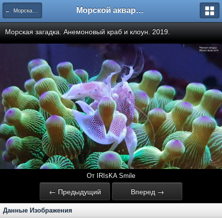
Морской аквариум. Форумы ReefCentral.ru
← Морская загадка. 80 литров в Балашихе
Морская загадка. Анемоновый краб и клоун. 2019.
От IRIsKA Smile
← Предыдущий
Вперед →
Данные Изображения