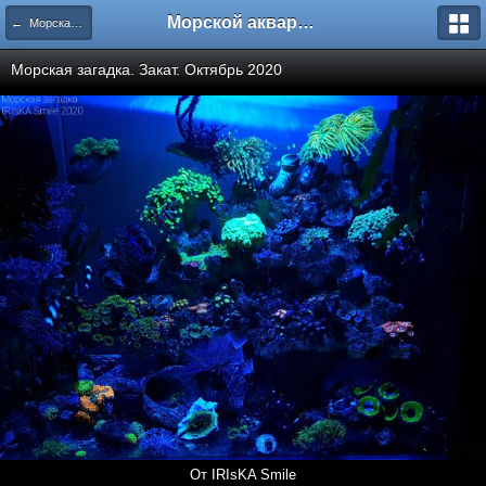
Морской аквариум. Форумы ReefCentral.ru
← Морская загадка. 80 литров в Балашихе
Морская загадка. Закат. Октябрь 2020
От IRIsKA Smile