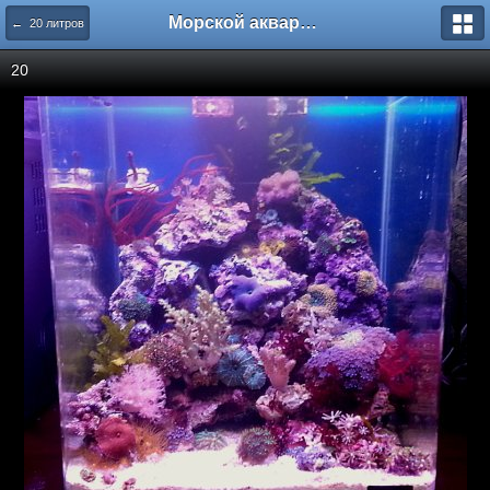
Морской аквариум. Форумы ReefCentral.ru
← 20 литров
20