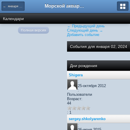
Морской аквариум. Форумы ReefCentral.ru
← января 2024
Календари
← Предыдущий день
Полная версия
Следующий день →
Добавить событие
События для января 02, 2024
Дни рождения
Shigera
:
25-октября 2012
:
Пользователи
Возраст:
44
: 1
sergey.shkolyarenko
:
06-июня 2015