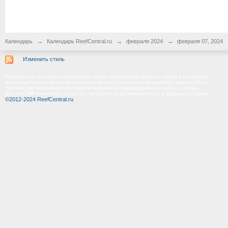
Календарь
→
Календарь ReefCentral.ru
→
февраля 2024
→
февраля 07, 2024
Изменить стиль
Полная или частичная публикация любых материалов данного сайта в интернете
возможна только при получении письменного разрешения администрации сайта.
Полная или частичная публикация любых материалов данного сайта в любых
других СМИ возможна только по специальной договоренности с администрацией.
©2012-2024 ReefCentral.ru