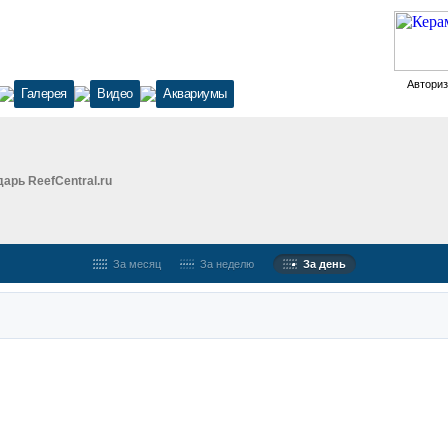
Автори
Галерея
Видео
Аквариумы
арь ReefCentral.ru
За месяц
За неделю
За день