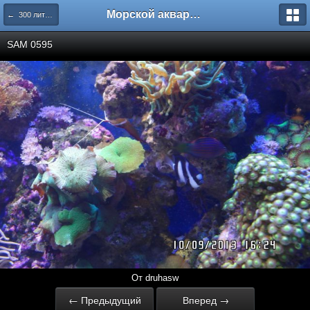
Морской аквариум. Форумы ReefCentral.ru
← 300 литров рифа
SAM 0595
От druhasw
← Предыдущий
Вперед →