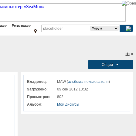
зация
Регистрация
0
Опции
Владелец:
MAW (
альбомы пользователя
)
Загружено:
09 сен 2012 13:32
Просмотров:
802
Альбом:
Мои дискусы