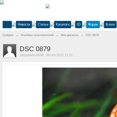
Новости
Статьи
Каталоги
ID
Форум
Блоги
Галерея
→
Альбомы пользователей
→
Мои дискусы
→
DSC 0879
DSC 0879
Загружено MAW , 09 сен 2012 13:32