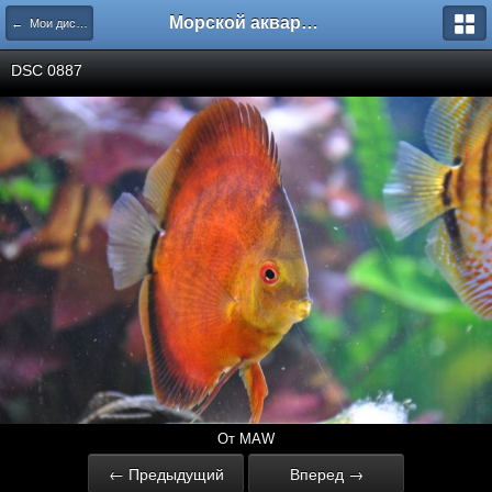
Морской аквариум. Форумы ReefCentral.ru
← Мои дискусы
DSC 0887
От MAW
← Предыдущий
Вперед →