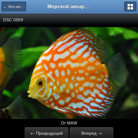
Морской аквариум. Форумы ReefCentral.ru
← Мои дискусы
DSC 0959
От MAW
← Предыдущий
Вперед →