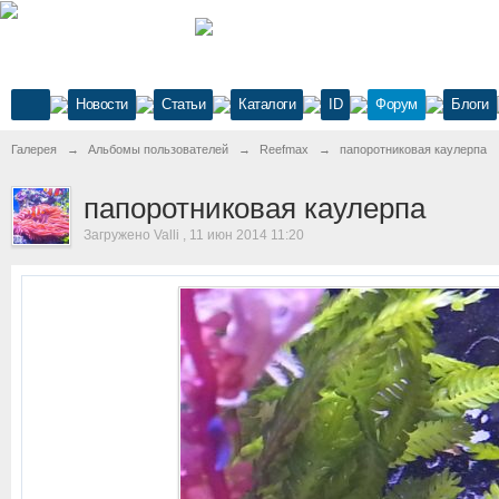
Новости
Статьи
Каталоги
ID
Форум
Блоги
Галерея
→
Альбомы пользователей
→
Reefmax
→
папоротниковая каулерпа
папоротниковая каулерпа
Загружено Valli , 11 июн 2014 11:20