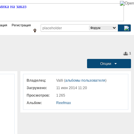
зация
Регистрация
1
Опции
Владелец:
Valli (
альбомы пользователя
)
Загружено:
11 июн 2014 11:20
Просмотров:
1 265
Альбом:
Reefmax