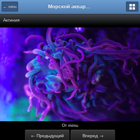
Морской аквариум. Форумы ReefCentral.ru
← mimu
Актиния
От mimu
← Предыдущий
Вперед →