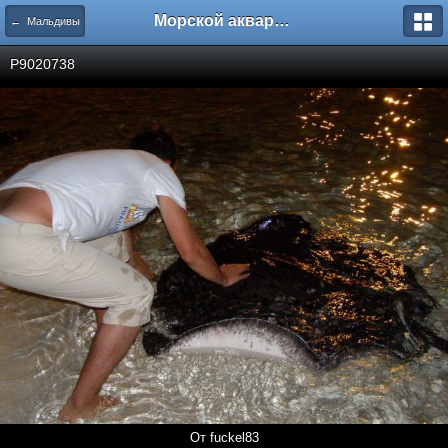
Морской аквариум. Форумы ReefCentral.ru
← Мальдивы
P9020738
От fuckel83