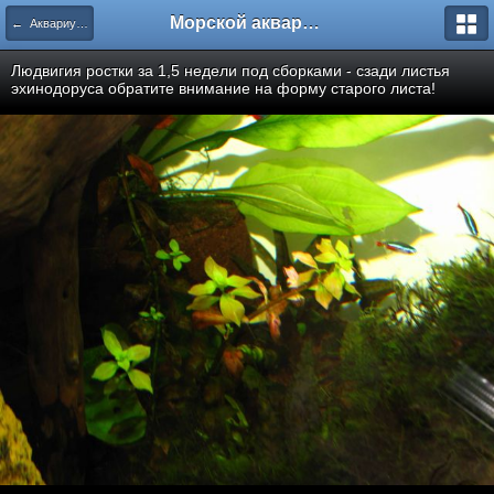
Морской аквариум. Форумы ReefCentral.ru
← Аквариум 300л
Людвигия ростки за 1,5 недели под сборками - сзади листья
эхинодоруса обратите внимание на форму старого листа!