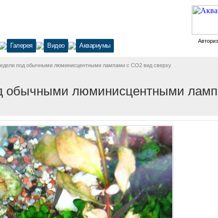
Автори
Галерея
Видео
Аквариумы
 недели под обычными люминисцентными лампами с CO2 вид сверху
од обычными люминисцентными ламп