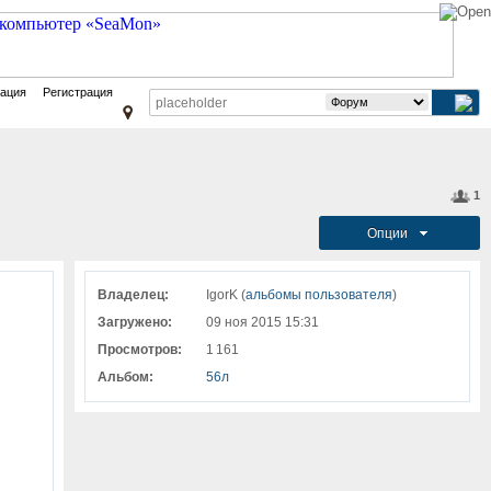
зация
Регистрация
1
Опции
Владелец:
IgorK (
альбомы пользователя
)
Загружено:
09 ноя 2015 15:31
Просмотров:
1 161
Альбом:
56л