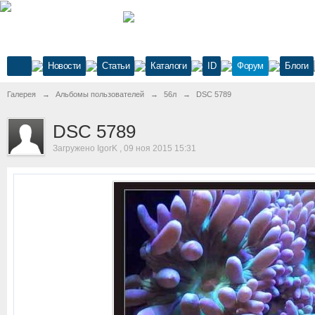
Новости
Статьи
Каталоги
ID
Форум
Блоги
Галерея
→
Альбомы пользователей
→
56л
→
DSC 5789
DSC 5789
Загружено IgorK , 09 ноя 2015 15:31