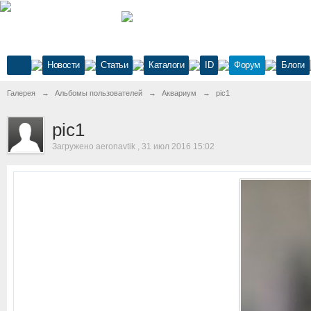
Новости
Статьи
Каталоги
ID
Форум
Блоги
Галерея
→
Альбомы пользователей
→
Аквариум
→
pic1
pic1
Загружено aeronavtik , 31 июл 2016 15:02