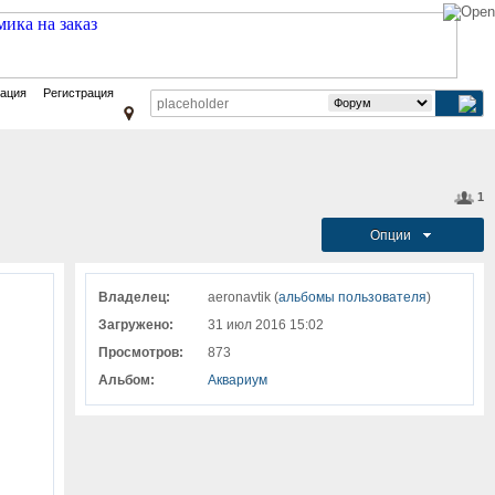
зация
Регистрация
1
Опции
Владелец:
aeronavtik (
альбомы пользователя
)
Загружено:
31 июл 2016 15:02
Просмотров:
873
Альбом:
Аквариум