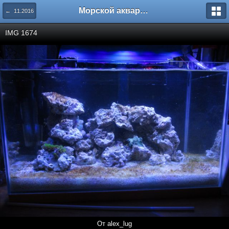
Морской аквариум. Форумы ReefCentral.ru
← 11.2016
IMG 1674
От alex_lug