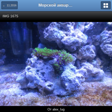
Морской аквариум. Форумы ReefCentral.ru
← 11.2016
IMG 1675
От alex_lug