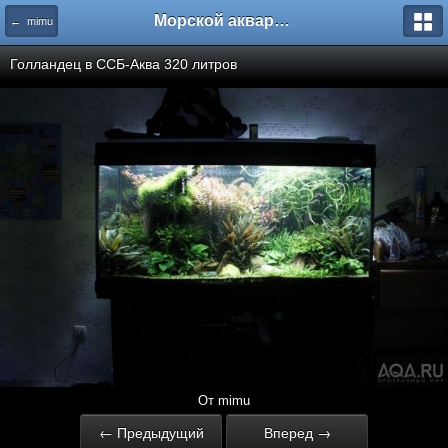
Морской аквариум. Форумы ReefCentral.ru
← mimu
Голландец в ССБ-Аква 320 литров
От mimu
← Предыдущий
Вперед →