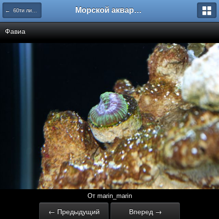
Морской аквариум. Форумы ReefCentral.ru
← 60ти литровый океан
Фавиа
От marin_marin
← Предыдущий
Вперед →