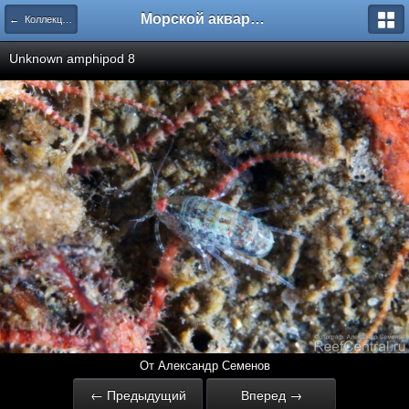
Морской аквариум. Форумы ReefCentral.ru
← Коллекция фотографий Александра Семенова. Часть 1.
Unknown amphipod 8
От Александр Семенов
← Предыдущий
Вперед →