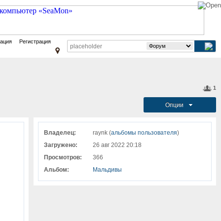
зация
Регистрация
1
Опции
Владелец:
raynk (
альбомы пользователя
)
Загружено:
26 авг 2022 20:18
Просмотров:
366
Альбом:
Мальдивы