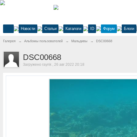
Новости
Статьи
Каталоги
ID
Форум
Блоги
Галерея
→
Альбомы пользователей
→
Мальдивы
→
DSC00668
DSC00668
Загружено raynk , 26 авг 2022 20:18