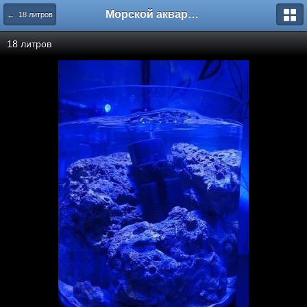
Морской аквариум. Форумы ReefCentral.ru
← 18 литров
18 литров