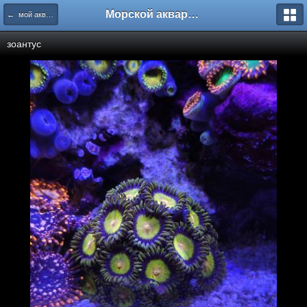
Морской аквариум. Форумы ReefCentral.ru
← мой аквариум
зоантус