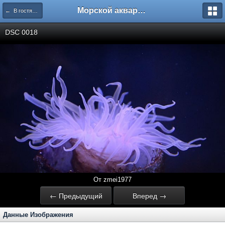
Морской аквариум. Форумы ReefCentral.ru
← В гостях у Саши Попова
DSC 0018
От zmei1977
← Предыдущий
Вперед →
Данные Изображения