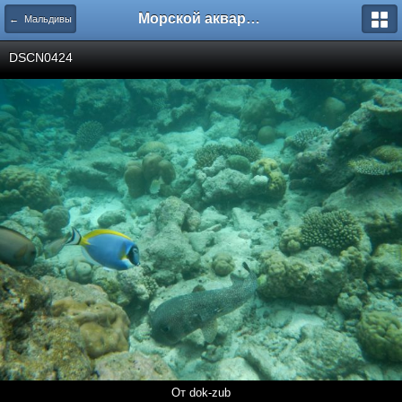
Морской аквариум. Форумы ReefCentral.ru
← Мальдивы
DSCN0424
От dok-zub