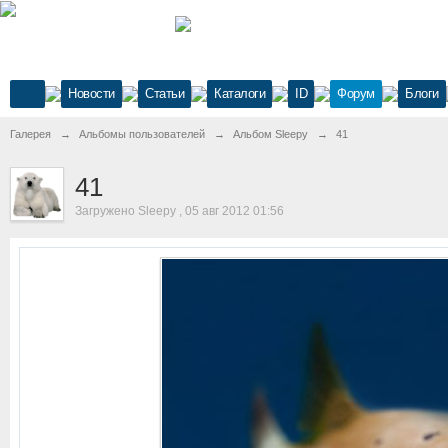
Новости
Статьи
Каталоги
ID
Форум
Блоги
Галерея
→
Альбомы пользователей
→
Альбом Sleepy
→
41
41
Загружено Sleepy , 05 авг 2012 01:56