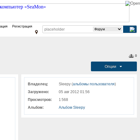
зация
Регистрация
0
Опции
Владелец:
Sleepy (
альбомы пользователя
)
Загружено:
05 авг 2012 01:56
Просмотров:
1 568
Альбом:
Альбом Sleepy