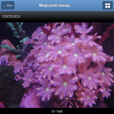
Морской аквариум. Форумы ReefCentral.ru
← Мои.
DSC01813
От Valli