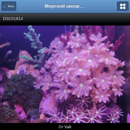
Морской аквариум. Форумы ReefCentral.ru
← Мои.
DSC01814
От Valli