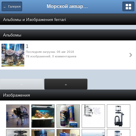
Морской аквариум. Форумы ReefCentral.ru
← Галерея
Альбомы и Изображения ferrari
Альбомы
1
Последняя загрузка: 06 авг 2018
78 изображений, 0 комментариев
«
»
Изображения